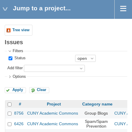
Jump to a project...
Tree view
Issues
Filters
Status
Add filter
Options
Apply
Clear
#
Project
Category name
8756
CUNY Academic Commons
Group Blogs
CUNY Aca
Spam/Spam
6426
CUNY Academic Commons
CUNY Aca
Prevention