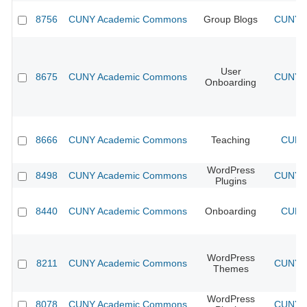
8756
CUNY Academic Commons
Group Blogs
CUNY A
User
8675
CUNY Academic Commons
CUNY A
Onboarding
8666
CUNY Academic Commons
Teaching
CUNY 
WordPress
8498
CUNY Academic Commons
CUNY A
Plugins
8440
CUNY Academic Commons
Onboarding
CUNY 
WordPress
8211
CUNY Academic Commons
CUNY A
Themes
WordPress
8078
CUNY Academic Commons
CUNY A