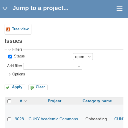
Jump to a project...
Tree view
Issues
Filters
Status
Add filter
Options
Apply
Clear
#
Project
Category name
9028
CUNY Academic Commons
Onboarding
CUNY A