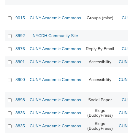
9015
CUNY Academic Commons
Groups (misc)
CUNY 
8992
NYCDH Community Site
8976
CUNY Academic Commons
Reply By Email
CUNY 
8901
CUNY Academic Commons
Accessibility
CUNY A
8900
CUNY Academic Commons
Accessibility
CUNY A
8898
CUNY Academic Commons
Social Paper
CUNY 
Blogs
8836
CUNY Academic Commons
CUNY A
(BuddyPress)
Blogs
8835
CUNY Academic Commons
CUNY A
(BuddyPress)