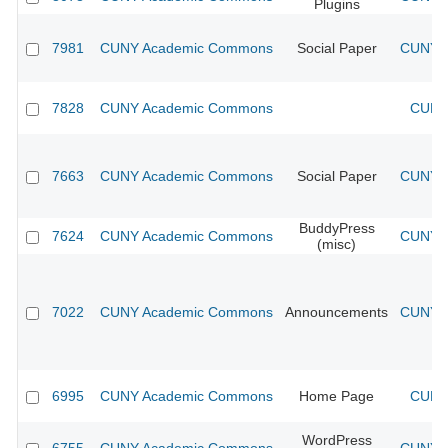
Plugins
7981
CUNY Academic Commons
Social Paper
CUNY A
7828
CUNY Academic Commons
CUNY 
7663
CUNY Academic Commons
Social Paper
CUNY A
BuddyPress
7624
CUNY Academic Commons
CUNY A
(misc)
7022
CUNY Academic Commons
Announcements
CUNY A
6995
CUNY Academic Commons
Home Page
CUNY 
WordPress