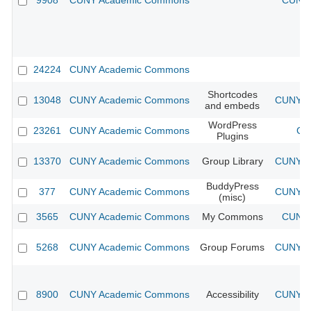
9908
CUNY Academic Commons
CUNY 
24224
CUNY Academic Commons
Shortcodes
13048
CUNY Academic Commons
CUNY Ac
and embeds
WordPress
23261
CUNY Academic Commons
CU
Plugins
13370
CUNY Academic Commons
Group Library
CUNY Ac
BuddyPress
377
CUNY Academic Commons
CUNY Ac
(misc)
3565
CUNY Academic Commons
My Commons
CUNY 
5268
CUNY Academic Commons
Group Forums
CUNY Ac
8900
CUNY Academic Commons
Accessibility
CUNY Ac