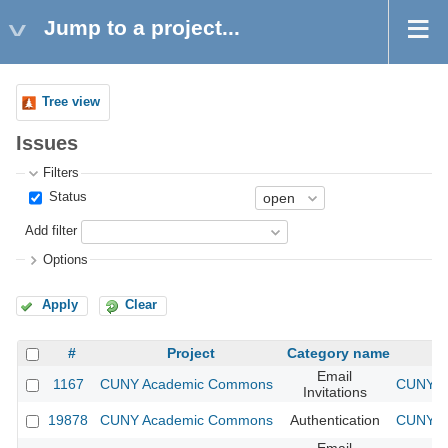
Jump to a project...
Tree view
Issues
Filters
Status
Add filter
Options
Apply
Clear
#
Project
Category name
Email
1167
CUNY Academic Commons
CUNY Ac
Invitations
19878
CUNY Academic Commons
Authentication
CUNY Ac