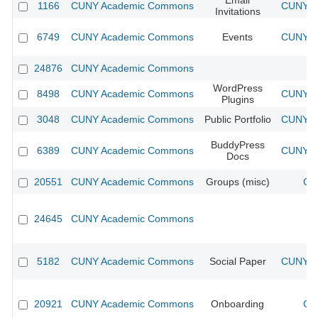
Email
1166
CUNY Academic Commons
CUNY Ac
Invitations
6749
CUNY Academic Commons
Events
CUNY Ac
24876
CUNY Academic Commons
WordPress
8498
CUNY Academic Commons
CUNY Ac
Plugins
3048
CUNY Academic Commons
Public Portfolio
CUNY Ac
BuddyPress
6389
CUNY Academic Commons
CUNY Ac
Docs
20551
CUNY Academic Commons
Groups (misc)
CU
24645
CUNY Academic Commons
5182
CUNY Academic Commons
Social Paper
CUNY Ac
20921
CUNY Academic Commons
Onboarding
CU