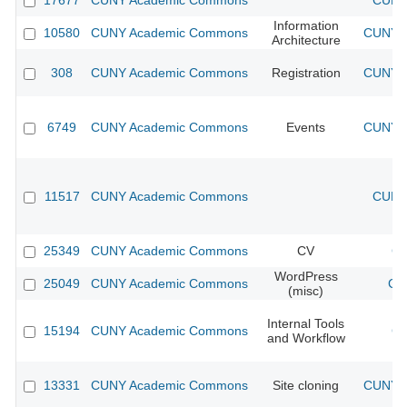
17677
CUNY Academic Commons
CUNY 
Information
10580
CUNY Academic Commons
CUNY A
Architecture
308
CUNY Academic Commons
Registration
CUNY A
6749
CUNY Academic Commons
Events
CUNY A
11517
CUNY Academic Commons
CUNY 
25349
CUNY Academic Commons
CV
CU
WordPress
25049
CUNY Academic Commons
CU
(misc)
Internal Tools
15194
CUNY Academic Commons
CU
and Workflow
13331
CUNY Academic Commons
Site cloning
CUNY A