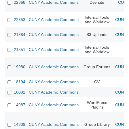
22368
CUNY Academic Commons
Dev site
CUNY 
Internal Tools
22353
CUNY Academic Commons
CUNY A
and Workflow
21884
CUNY Academic Commons
S3 Uploads
CUNY A
Internal Tools
21551
CUNY Academic Commons
CU
and Workflow
19980
CUNY Academic Commons
Group Forums
CUNY A
18194
CUNY Academic Commons
CV
CU
16092
CUNY Academic Commons
CUNY A
WordPress
14987
CUNY Academic Commons
CUNY A
Plugins
14309
CUNY Academic Commons
Group Library
CUNY A