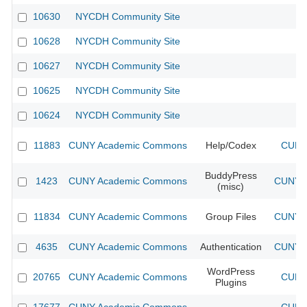
10630
NYCDH Community Site
10628
NYCDH Community Site
10627
NYCDH Community Site
10625
NYCDH Community Site
10624
NYCDH Community Site
11883
CUNY Academic Commons
Help/Codex
CUNY 
BuddyPress
1423
CUNY Academic Commons
CUNY A
(misc)
11834
CUNY Academic Commons
Group Files
CUNY A
4635
CUNY Academic Commons
Authentication
CUNY A
WordPress
20765
CUNY Academic Commons
CUNY 
Plugins