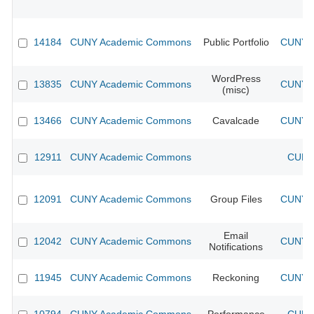
14184
CUNY Academic Commons
Public Portfolio
CUNY A
WordPress
13835
CUNY Academic Commons
CUNY A
(misc)
13466
CUNY Academic Commons
Cavalcade
CUNY A
12911
CUNY Academic Commons
CUNY 
12091
CUNY Academic Commons
Group Files
CUNY A
Email
12042
CUNY Academic Commons
CUNY A
Notifications
11945
CUNY Academic Commons
Reckoning
CUNY A