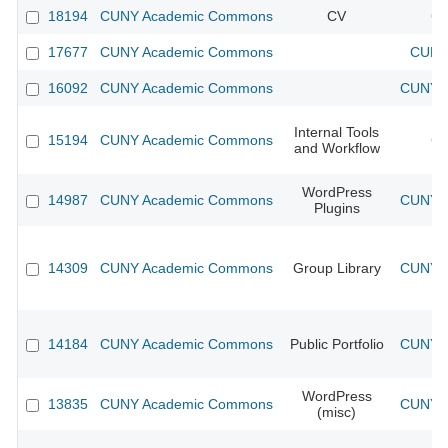
18194
CUNY Academic Commons
CV
CU
17677
CUNY Academic Commons
CUNY 
16092
CUNY Academic Commons
CUNY A
Internal Tools
15194
CUNY Academic Commons
CU
and Workflow
WordPress
14987
CUNY Academic Commons
CUNY A
Plugins
14309
CUNY Academic Commons
Group Library
CUNY A
14184
CUNY Academic Commons
Public Portfolio
CUNY A
WordPress
13835
CUNY Academic Commons
CUNY A
(misc)