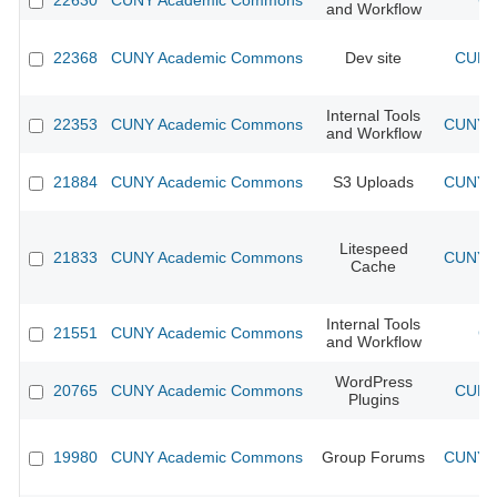
22630
CUNY Academic Commons
CU
and Workflow
22368
CUNY Academic Commons
Dev site
CUNY 
Internal Tools
22353
CUNY Academic Commons
CUNY A
and Workflow
21884
CUNY Academic Commons
S3 Uploads
CUNY A
Litespeed
21833
CUNY Academic Commons
CUNY A
Cache
Internal Tools
21551
CUNY Academic Commons
CU
and Workflow
WordPress
20765
CUNY Academic Commons
CUNY 
Plugins
19980
CUNY Academic Commons
Group Forums
CUNY A