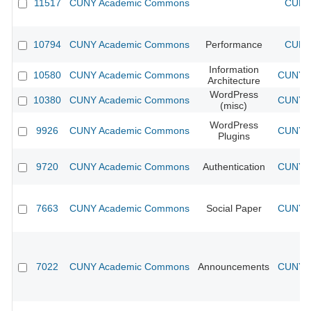
11517
CUNY Academic Commons
CUNY 
10794
CUNY Academic Commons
Performance
CUNY 
Information
10580
CUNY Academic Commons
CUNY A
Architecture
WordPress
10380
CUNY Academic Commons
CUNY A
(misc)
WordPress
9926
CUNY Academic Commons
CUNY A
Plugins
9720
CUNY Academic Commons
Authentication
CUNY A
7663
CUNY Academic Commons
Social Paper
CUNY A
7022
CUNY Academic Commons
Announcements
CUNY A