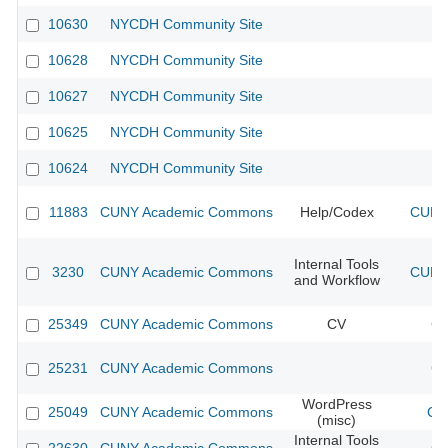
10630
NYCDH Community Site
10628
NYCDH Community Site
10627
NYCDH Community Site
10625
NYCDH Community Site
10624
NYCDH Community Site
11883
CUNY Academic Commons
Help/Codex
CUNY 
Internal Tools
3230
CUNY Academic Commons
CUNY 
and Workflow
25349
CUNY Academic Commons
CV
CU
25231
CUNY Academic Commons
CU
WordPress
25049
CUNY Academic Commons
CU
(misc)
Internal Tools