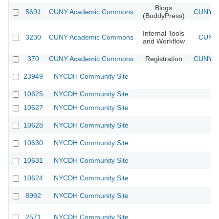
Blogs
5691
CUNY Academic Commons
CUNY Ac
(BuddyPress)
Internal Tools
3230
CUNY Academic Commons
CUNY 
and Workflow
370
CUNY Academic Commons
Registration
CUNY Ac
23949
NYCDH Community Site
10625
NYCDH Community Site
10627
NYCDH Community Site
10628
NYCDH Community Site
10630
NYCDH Community Site
10631
NYCDH Community Site
10624
NYCDH Community Site
8992
NYCDH Community Site
2571
NYCDH Community Site