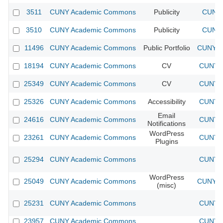
3511
CUNY Academic Commons
Publicity
CUNY 
3510
CUNY Academic Commons
Publicity
CUNY 
11496
CUNY Academic Commons
Public Portfolio
CUNY A
18194
CUNY Academic Commons
CV
CUNY A
25349
CUNY Academic Commons
CV
CUNY A
25326
CUNY Academic Commons
Accessibility
CUNY A
Email
24616
CUNY Academic Commons
CUNY A
Notifications
WordPress
23261
CUNY Academic Commons
CUNY A
Plugins
25294
CUNY Academic Commons
CUNY A
WordPress
25049
CUNY Academic Commons
CUNY A
(misc)
25231
CUNY Academic Commons
CUNY A
23957
CUNY Academic Commons
CUNY A