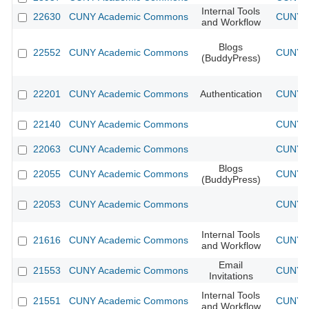
Internal Tools
22630
CUNY Academic Commons
CUNY A
and Workflow
Blogs
22552
CUNY Academic Commons
CUNY A
(BuddyPress)
22201
CUNY Academic Commons
Authentication
CUNY A
22140
CUNY Academic Commons
CUNY A
22063
CUNY Academic Commons
CUNY A
Blogs
22055
CUNY Academic Commons
CUNY A
(BuddyPress)
22053
CUNY Academic Commons
CUNY A
Internal Tools
21616
CUNY Academic Commons
CUNY A
and Workflow
Email
21553
CUNY Academic Commons
CUNY A
Invitations
Internal Tools
21551
CUNY Academic Commons
CUNY A
and Workflow