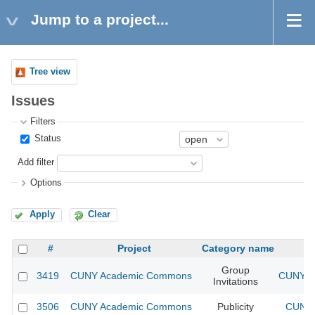
Jump to a project...
Tree view
Issues
Filters
Status
Add filter
Options
Apply
Clear
#
Project
Category name
Group
3419
CUNY Academic Commons
CUNY A
Invitations
3506
CUNY Academic Commons
Publicity
CUNY 