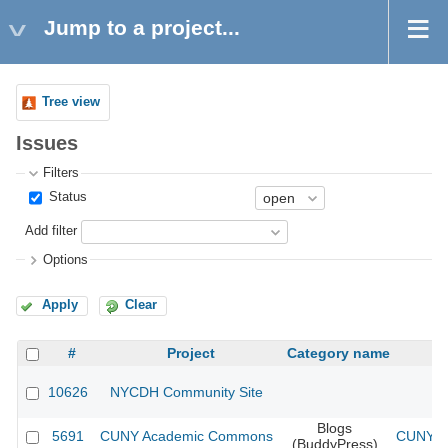
Jump to a project...
Tree view
Issues
Filters
Status
Add filter
Options
Apply
Clear
#
Project
Category name
10626
NYCDH Community Site
Blogs
5691
CUNY Academic Commons
CUNY Ac
(BuddyPress)