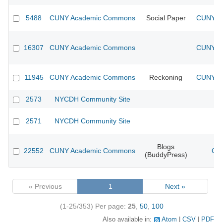
5488
CUNY Academic Commons
Social Paper
CUNY Ac
16307
CUNY Academic Commons
CUNY Ac
11945
CUNY Academic Commons
Reckoning
CUNY Ac
2573
NYCDH Community Site
2571
NYCDH Community Site
Blogs
22552
CUNY Academic Commons
CU
(BuddyPress)
« Previous
1
Next »
(1-25/353)
Per page:
25
,
50
,
100
Also available in:
Atom
CSV
PDF