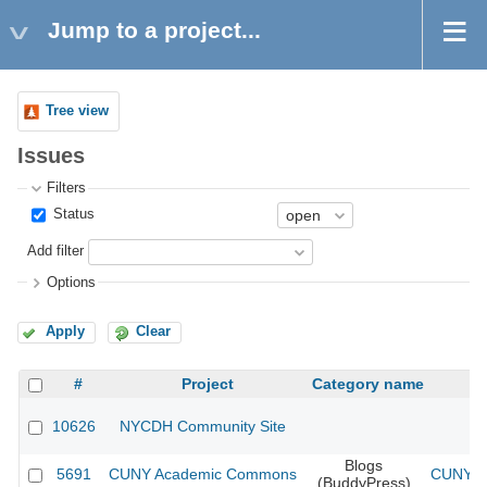
Jump to a project...
Tree view
Issues
Filters
Status
Add filter
Options
Apply
Clear
#
Project
Category name
10626
NYCDH Community Site
Blogs
5691
CUNY Academic Commons
CUNY Ac
(BuddyPress)