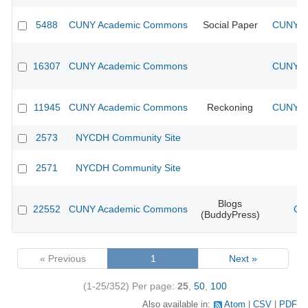
5488
CUNY Academic Commons
Social Paper
CUNY Ac
16307
CUNY Academic Commons
CUNY Ac
11945
CUNY Academic Commons
Reckoning
CUNY Ac
2573
NYCDH Community Site
2571
NYCDH Community Site
Blogs
22552
CUNY Academic Commons
CU
(BuddyPress)
« Previous
1
Next »
(1-25/352)
Per page:
25
,
50
,
100
Also available in:
Atom
CSV
PDF