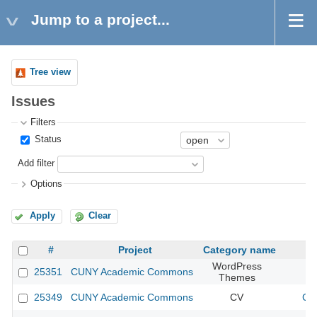
Jump to a project...
Tree view
Issues
Filters
Status
Add filter
Options
Apply
Clear
#
Project
Category name
WordPress
25351
CUNY Academic Commons
Themes
25349
CUNY Academic Commons
CV
CU