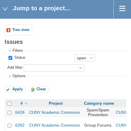
Jump to a project...
Tree view
Issues
Filters
Status
Add filter
Options
Apply
Clear
#
Project
Category name
Spam/Spam
6426
CUNY Academic Commons
CUNY Ac
Prevention
6392
CUNY Academic Commons
Group Forums
CUNY Ac