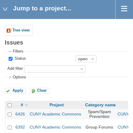
Jump to a project...
Tree view
Issues
Filters
Status
Add filter
Options
Apply
Clear
#
Project
Category name
Spam/Spam
6426
CUNY Academic Commons
CUNY Ac
Prevention
6392
CUNY Academic Commons
Group Forums
CUNY Ac