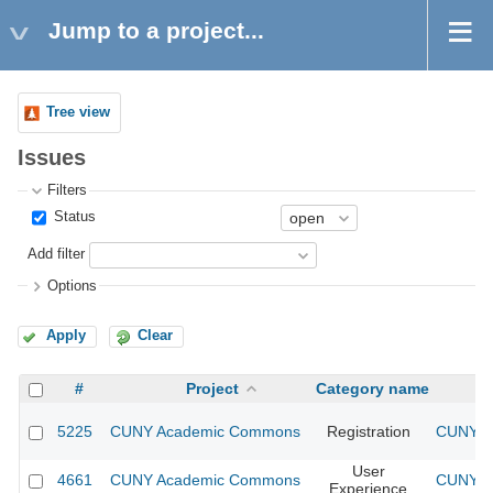
Jump to a project...
Tree view
Issues
Filters
Status
Add filter
Options
Apply
Clear
#
Project
Category name
5225
CUNY Academic Commons
Registration
CUNY Ac
User
4661
CUNY Academic Commons
CUNY Ac
Experience