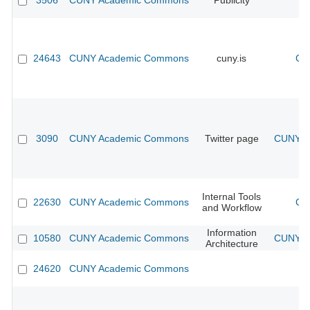
3506
CUNY Academic Commons
Publicity
CU
24643
CUNY Academic Commons
cuny.is
CU
3090
CUNY Academic Commons
Twitter page
CUNY Ac
Internal Tools
22630
CUNY Academic Commons
CU
and Workflow
Information
10580
CUNY Academic Commons
CUNY Ac
Architecture
24620
CUNY Academic Commons