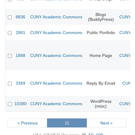
Blogs
8836
CUNY Academic Commons
CUNY Ac
(BuddyPress)
2881
CUNY Academic Commons
Public Portfolio
CUNY Ac
1888
CUNY Academic Commons
Home Page
CUNY Ac
3369
CUNY Academic Commons
Reply By Email
CUNY 
WordPress
10380
CUNY Academic Commons
CUNY Ac
(misc)
« Previous
11
Next »
(251-275/353)
Per page:
25
,
50
,
100