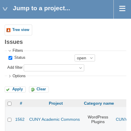
Jump to a project...
Tree view
Issues
Filters
Status
Add filter
Options
Apply
Clear
#
Project
Category name
WordPress
1562
CUNY Academic Commons
CUNY Ac
Plugins