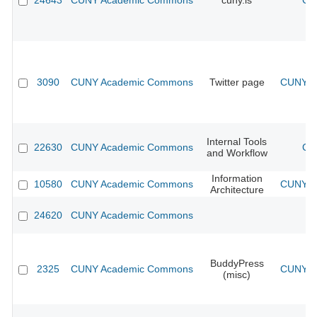
24643
CUNY Academic Commons
cuny.is
CU
3090
CUNY Academic Commons
Twitter page
CUNY Ac
Internal Tools
22630
CUNY Academic Commons
CU
and Workflow
Information
10580
CUNY Academic Commons
CUNY Ac
Architecture
24620
CUNY Academic Commons
BuddyPress
2325
CUNY Academic Commons
CUNY Ac
(misc)