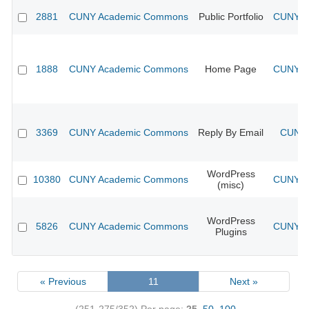
2881
CUNY Academic Commons
Public Portfolio
CUNY Ac
1888
CUNY Academic Commons
Home Page
CUNY Ac
3369
CUNY Academic Commons
Reply By Email
CUNY 
WordPress
10380
CUNY Academic Commons
CUNY Ac
(misc)
WordPress
5826
CUNY Academic Commons
CUNY Ac
Plugins
« Previous
11
Next »
(251-275/352)
Per page:
25
,
50
,
100