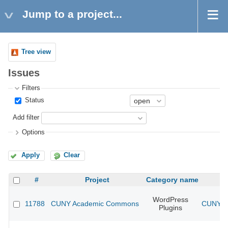
Jump to a project...
Tree view
Issues
Filters
Status
Add filter
Options
Apply
Clear
#
Project
Category name
WordPress
11788
CUNY Academic Commons
CUNY Ac
Plugins