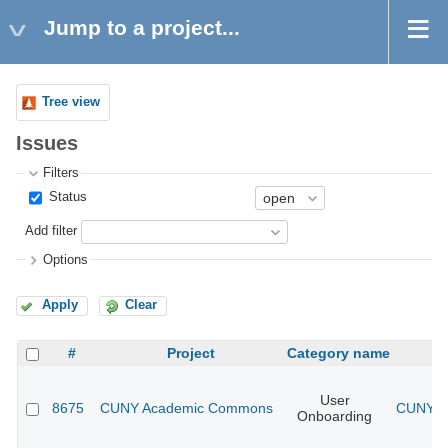
Jump to a project...
Tree view
Issues
Filters
Status
Add filter
Options
Apply
Clear
#
Project
Category name
User
8675
CUNY Academic Commons
CUNY Ac
Onboarding