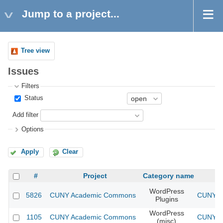
Jump to a project...
Tree view
Issues
Filters
Status
Add filter
Options
Apply
Clear
#
Project
Category name
WordPress
5826
CUNY Academic Commons
CUNY Ac
Plugins
WordPress
1105
CUNY Academic Commons
CUNY Ac
(misc)