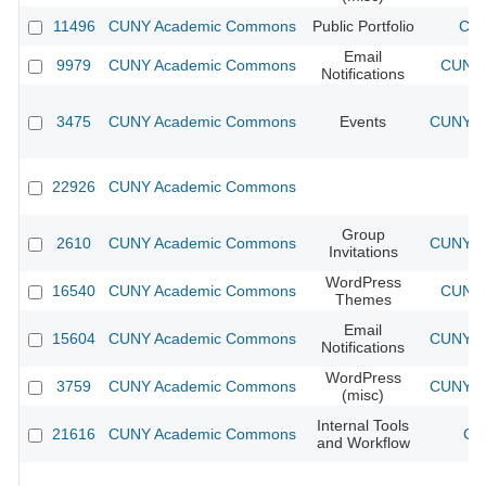
11496
CUNY Academic Commons
Public Portfolio
CUN
Email
9979
CUNY Academic Commons
CUNY 
Notifications
3475
CUNY Academic Commons
Events
CUNY Ac
22926
CUNY Academic Commons
Group
2610
CUNY Academic Commons
CUNY Ac
Invitations
WordPress
16540
CUNY Academic Commons
CUNY 
Themes
Email
15604
CUNY Academic Commons
CUNY Ac
Notifications
WordPress
3759
CUNY Academic Commons
CUNY Ac
(misc)
Internal Tools
21616
CUNY Academic Commons
CU
and Workflow