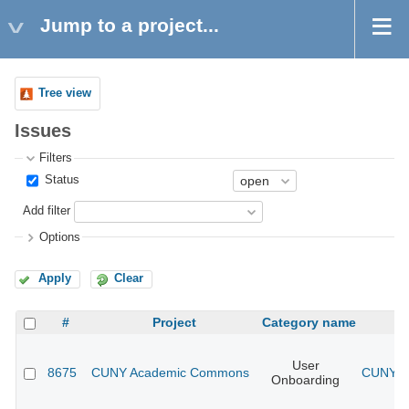
Jump to a project...
Tree view
Issues
Filters
Status
Add filter
Options
Apply
Clear
#
Project
Category name
User
8675
CUNY Academic Commons
CUNY Ac
Onboarding