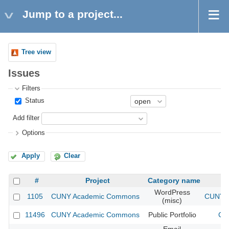
Jump to a project...
Tree view
Issues
Filters
Status
Add filter
Options
Apply
Clear
#
Project
Category name
WordPress
1105
CUNY Academic Commons
CUNY A
(misc)
11496
CUNY Academic Commons
Public Portfolio
CU