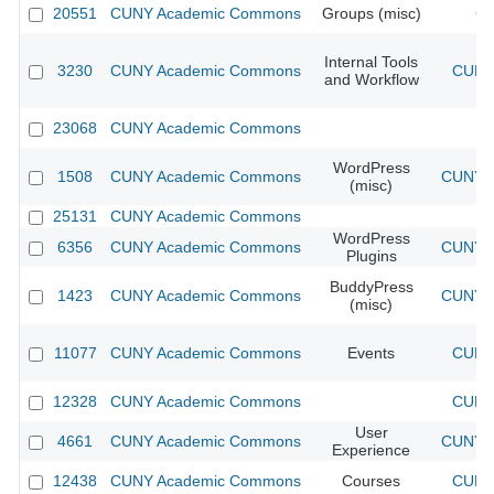
20551
CUNY Academic Commons
Groups (misc)
CU
Internal Tools
3230
CUNY Academic Commons
CUNY 
and Workflow
23068
CUNY Academic Commons
WordPress
1508
CUNY Academic Commons
CUNY A
(misc)
25131
CUNY Academic Commons
WordPress
6356
CUNY Academic Commons
CUNY A
Plugins
BuddyPress
1423
CUNY Academic Commons
CUNY A
(misc)
11077
CUNY Academic Commons
Events
CUNY 
12328
CUNY Academic Commons
CUNY 
User
4661
CUNY Academic Commons
CUNY A
Experience
12438
CUNY Academic Commons
Courses
CUNY 