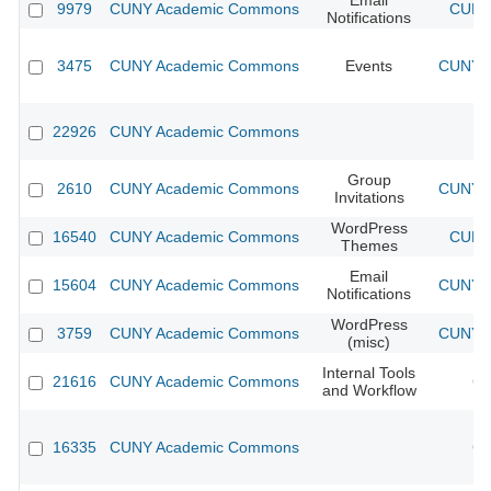
Email
9979
CUNY Academic Commons
CUNY 
Notifications
3475
CUNY Academic Commons
Events
CUNY A
22926
CUNY Academic Commons
Group
2610
CUNY Academic Commons
CUNY A
Invitations
WordPress
16540
CUNY Academic Commons
CUNY 
Themes
Email
15604
CUNY Academic Commons
CUNY A
Notifications
WordPress
3759
CUNY Academic Commons
CUNY A
(misc)
Internal Tools
21616
CUNY Academic Commons
CU
and Workflow
16335
CUNY Academic Commons
CU