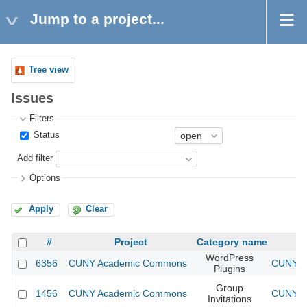
Jump to a project...
Tree view
Issues
Filters
Status
Add filter
Options
Apply
Clear
#
Project
Category name
WordPress
6356
CUNY Academic Commons
CUNY Ac
Plugins
Group
1456
CUNY Academic Commons
CUNY Ac
Invitations