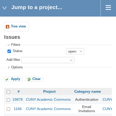
Jump to a project...
Tree view
Issues
Filters
Status
Add filter
Options
Apply
Clear
#
Project
Category name
19878
CUNY Academic Commons
Authentication
CUNY Ac
Email
1166
CUNY Academic Commons
CUNY Ac
Invitations