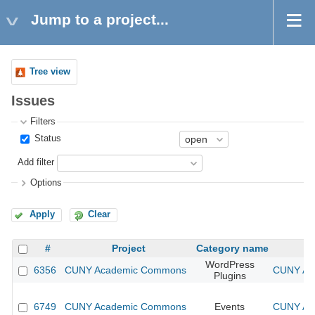
Jump to a project...
Tree view
Issues
Filters
Status
Add filter
Options
Apply
Clear
#
Project
Category name
WordPress
6356
CUNY Academic Commons
CUNY Aca
Plugins
6749
CUNY Academic Commons
Events
CUNY Aca