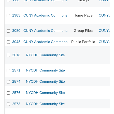
860
CUNY Academic Commons
Design
CUNY Aca
1983
CUNY Academic Commons
Home Page
CUNY Aca
3080
CUNY Academic Commons
Group Files
CUNY Aca
3048
CUNY Academic Commons
Public Portfolio
CUNY Aca
2618
NYCDH Community Site
2571
NYCDH Community Site
2574
NYCDH Community Site
2576
NYCDH Community Site
2573
NYCDH Community Site