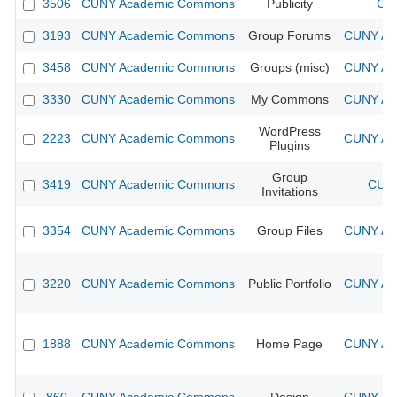
3506
CUNY Academic Commons
Publicity
CUN
3193
CUNY Academic Commons
Group Forums
CUNY Aca
3458
CUNY Academic Commons
Groups (misc)
CUNY Aca
3330
CUNY Academic Commons
My Commons
CUNY Aca
WordPress
2223
CUNY Academic Commons
CUNY Aca
Plugins
Group
3419
CUNY Academic Commons
CUNY
Invitations
3354
CUNY Academic Commons
Group Files
CUNY Aca
3220
CUNY Academic Commons
Public Portfolio
CUNY Aca
1888
CUNY Academic Commons
Home Page
CUNY Aca