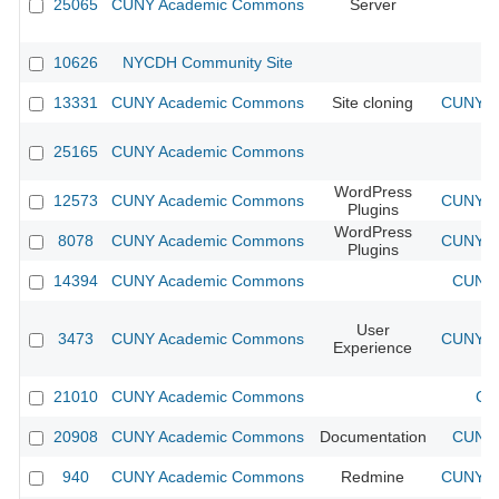
25065
CUNY Academic Commons
Server
10626
NYCDH Community Site
13331
CUNY Academic Commons
Site cloning
CUNY Ac
25165
CUNY Academic Commons
WordPress
12573
CUNY Academic Commons
CUNY Ac
Plugins
WordPress
8078
CUNY Academic Commons
CUNY Ac
Plugins
14394
CUNY Academic Commons
CUNY 
User
3473
CUNY Academic Commons
CUNY Ac
Experience
21010
CUNY Academic Commons
CU
20908
CUNY Academic Commons
Documentation
CUNY 
940
CUNY Academic Commons
Redmine
CUNY Ac