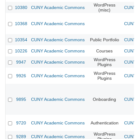
WordPress
10380
CUNY Academic Commons
CUNY A
(misc)
10368
CUNY Academic Commons
CUNY A
10354
CUNY Academic Commons
Public Portfolio
CUNY A
10226
CUNY Academic Commons
Courses
CUNY A
WordPress
9947
CUNY Academic Commons
CUNY A
Plugins
WordPress
9926
CUNY Academic Commons
CUNY A
Plugins
9895
CUNY Academic Commons
Onboarding
CUNY A
9720
CUNY Academic Commons
Authentication
CUNY A
WordPress
9289
CUNY Academic Commons
CUNY A