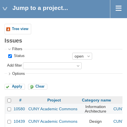
Jump to a project...
Tree view
Issues
Filters
Status
Add filter
Options
Apply
Clear
#
Project
Category name
Information
10580
CUNY Academic Commons
CUNY A
Architecture
10439
CUNY Academic Commons
Design
CUNY A