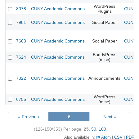
WordPress
8078
CUNY Academic Commons
CUNY A
Plugins
7981
CUNY Academic Commons
Social Paper
CUNY A
7663
CUNY Academic Commons
Social Paper
CUNY A
BuddyPress
7624
CUNY Academic Commons
CUNY A
(misc)
7022
CUNY Academic Commons
Announcements
CUNY A
WordPress
6755
CUNY Academic Commons
CUNY A
(misc)
« Previous
6
Next »
(126-150/353)
Per page:
25
,
50
,
100
Also available in:
Atom
CSV
PDF