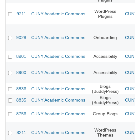
Plugins
WordPress
9211
CUNY Academic Commons
CUNY A
Plugins
9028
CUNY Academic Commons
Onboarding
CUNY A
8901
CUNY Academic Commons
Accessibility
CUNY A
8900
CUNY Academic Commons
Accessibility
CUNY A
Blogs
8836
CUNY Academic Commons
CUNY A
(BuddyPress)
Blogs
8835
CUNY Academic Commons
CUNY A
(BuddyPress)
8756
CUNY Academic Commons
Group Blogs
CUNY A
WordPress
8211
CUNY Academic Commons
CUNY A
Themes