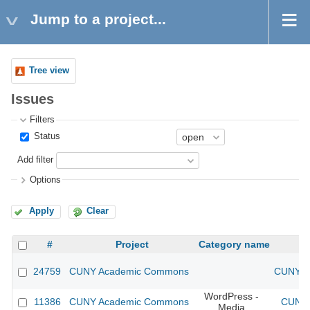
Jump to a project...
Tree view
Issues
Filters
Status
Add filter
Options
Apply
Clear
#
Project
Category name
24759
CUNY Academic Commons
CUNY Ac
WordPress -
11386
CUNY Academic Commons
CUNY 
Media