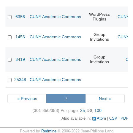
WordPress
6356
CUNY Academic Commons
CUNY Ac
Plugins
Group
1456
CUNY Academic Commons
CUNY Ac
Invitations
Group
3419
CUNY Academic Commons
CUN
Invitations
25348
CUNY Academic Commons
« Previous
7
Next »
(301-350/353)
Per page:
25
,
50
,
100
Also available in:
Atom
CSV
PDF
Powered by
Redmine
© 2006-2022 Jean-Philippe Lang