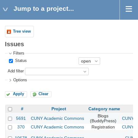
Jump to a project...
Tree view
Issues
Filters
Status
Add filter
Options
Apply
Clear
#
Project
Category name
Blogs
5691
CUNY Academic Commons
CUNY Ac
(BuddyPress)
370
CUNY Academic Commons
Registration
CUNY Ac