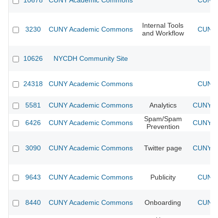
10678
CUNY Academic Commons
CUNY 
Internal Tools
3230
CUNY Academic Commons
CUNY 
and Workflow
10626
NYCDH Community Site
24318
CUNY Academic Commons
CUNY 
5581
CUNY Academic Commons
Analytics
CUNY Ac
Spam/Spam
6426
CUNY Academic Commons
CUNY Ac
Prevention
3090
CUNY Academic Commons
Twitter page
CUNY Ac
9643
CUNY Academic Commons
Publicity
CUNY 
8440
CUNY Academic Commons
Onboarding
CUNY 