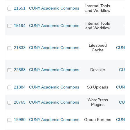
Internal Tools
21551
CUNY Academic Commons
CU
and Workflow
Internal Tools
15194
CUNY Academic Commons
CU
and Workflow
Litespeed
21833
CUNY Academic Commons
CUNY A
Cache
22368
CUNY Academic Commons
Dev site
CUNY 
21884
CUNY Academic Commons
S3 Uploads
CUNY A
WordPress
20765
CUNY Academic Commons
CUNY 
Plugins
19980
CUNY Academic Commons
Group Forums
CUNY A