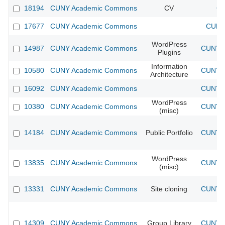
18194
CUNY Academic Commons
CV
CU
17677
CUNY Academic Commons
CUNY 
WordPress
14987
CUNY Academic Commons
CUNY A
Plugins
Information
10580
CUNY Academic Commons
CUNY A
Architecture
16092
CUNY Academic Commons
CUNY A
WordPress
10380
CUNY Academic Commons
CUNY A
(misc)
14184
CUNY Academic Commons
Public Portfolio
CUNY A
WordPress
13835
CUNY Academic Commons
CUNY A
(misc)
13331
CUNY Academic Commons
Site cloning
CUNY A
14309
CUNY Academic Commons
Group Library
CUNY A