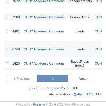
7022
CUNY Academic Commons
Announcements
CUNY A
3580
CUNY Academic Commons
Group Blogs
CUNY A
4481
CUNY Academic Commons
Events
CUNY A
6749
CUNY Academic Commons
Events
CUNY A
BuddyPress
1423
CUNY Academic Commons
CUNY A
(misc)
« Previous
1
Next »
(1-50/353)
Per page:
25
,
50
,
100
Also available in:
Atom
CSV
PDF
Powered by
Redmine
© 2006-2022 Jean-Philippe Lang