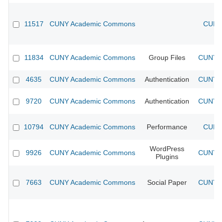
11517
CUNY Academic Commons
CUNY 
11834
CUNY Academic Commons
Group Files
CUNY A
4635
CUNY Academic Commons
Authentication
CUNY A
9720
CUNY Academic Commons
Authentication
CUNY A
10794
CUNY Academic Commons
Performance
CUNY 
WordPress
9926
CUNY Academic Commons
CUNY A
Plugins
7663
CUNY Academic Commons
Social Paper
CUNY A