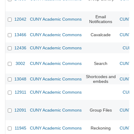
Email
12042
CUNY Academic Commons
CUNY A
Notifications
13466
CUNY Academic Commons
Cavalcade
CUNY A
12436
CUNY Academic Commons
CUNY 
3002
CUNY Academic Commons
Search
CUNY A
Shortcodes and
13048
CUNY Academic Commons
CUNY A
embeds
12911
CUNY Academic Commons
CUNY 
12091
CUNY Academic Commons
Group Files
CUNY A
11945
CUNY Academic Commons
Reckoning
CUNY A