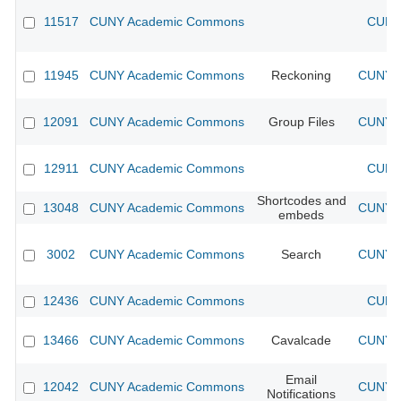
11517
CUNY Academic Commons
CUNY 
11945
CUNY Academic Commons
Reckoning
CUNY A
12091
CUNY Academic Commons
Group Files
CUNY A
12911
CUNY Academic Commons
CUNY 
Shortcodes and
13048
CUNY Academic Commons
CUNY A
embeds
3002
CUNY Academic Commons
Search
CUNY A
12436
CUNY Academic Commons
CUNY 
13466
CUNY Academic Commons
Cavalcade
CUNY A
Email
12042
CUNY Academic Commons
CUNY A
Notifications