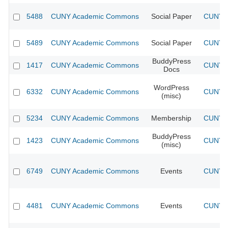
5488
CUNY Academic Commons
Social Paper
CUNY A
5489
CUNY Academic Commons
Social Paper
CUNY A
BuddyPress
1417
CUNY Academic Commons
CUNY A
Docs
WordPress
6332
CUNY Academic Commons
CUNY A
(misc)
5234
CUNY Academic Commons
Membership
CUNY A
BuddyPress
1423
CUNY Academic Commons
CUNY A
(misc)
6749
CUNY Academic Commons
Events
CUNY A
4481
CUNY Academic Commons
Events
CUNY A