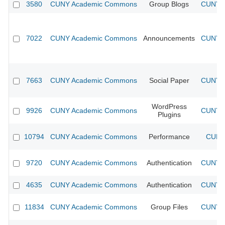
3580
CUNY Academic Commons
Group Blogs
CUNY A
7022
CUNY Academic Commons
Announcements
CUNY A
7663
CUNY Academic Commons
Social Paper
CUNY A
WordPress
9926
CUNY Academic Commons
CUNY A
Plugins
10794
CUNY Academic Commons
Performance
CUNY 
9720
CUNY Academic Commons
Authentication
CUNY A
4635
CUNY Academic Commons
Authentication
CUNY A
11834
CUNY Academic Commons
Group Files
CUNY A