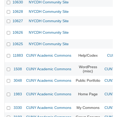
10630
NYCDH Community Site
10628
NYCDH Community Site
10627
NYCDH Community Site
10626
NYCDH Community Site
10625
NYCDH Community Site
11883
CUNY Academic Commons
Help/Codex
CUNY 
WordPress
1508
CUNY Academic Commons
CUNY A
(misc)
3048
CUNY Academic Commons
Public Portfolio
CUNY A
1983
CUNY Academic Commons
Home Page
CUNY A
3330
CUNY Academic Commons
My Commons
CUNY A