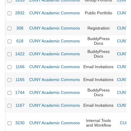
3193
CUNY Academic Commons
Group Forums
CUNY A
2832
CUNY Academic Commons
Public Portfolio
CUNY A
308
CUNY Academic Commons
Registration
CUNY A
BuddyPress
618
CUNY Academic Commons
CUNY A
Docs
BuddyPress
1422
CUNY Academic Commons
CUNY A
Docs
1166
CUNY Academic Commons
Email Invitations
CUNY A
1165
CUNY Academic Commons
Email Invitations
CUNY A
BuddyPress
1744
CUNY Academic Commons
CUNY A
Docs
1167
CUNY Academic Commons
Email Invitations
CUNY A
Internal Tools
3230
CUNY Academic Commons
CUNY 
and Workflow