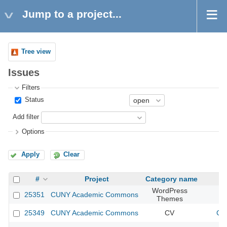
Jump to a project...
Tree view
Issues
Filters
Status
Add filter
Options
Apply
Clear
#
Project
Category name
WordPress
25351
CUNY Academic Commons
Themes
25349
CUNY Academic Commons
CV
CU