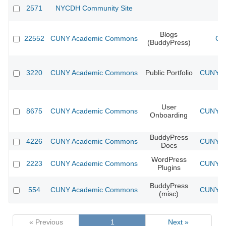
2571
NYCDH Community Site
Blogs
22552
CUNY Academic Commons
CU
(BuddyPress)
3220
CUNY Academic Commons
Public Portfolio
CUNY Ac
User
8675
CUNY Academic Commons
CUNY Ac
Onboarding
BuddyPress
4226
CUNY Academic Commons
CUNY Ac
Docs
WordPress
2223
CUNY Academic Commons
CUNY Ac
Plugins
BuddyPress
554
CUNY Academic Commons
CUNY Ac
(misc)
« Previous
1
Next »