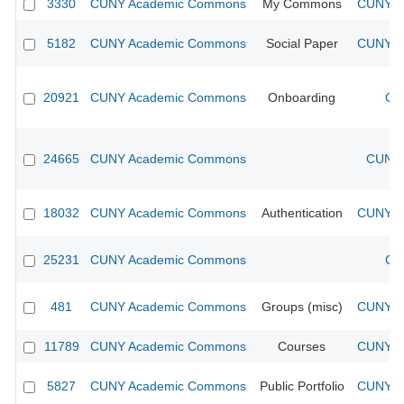
3330
CUNY Academic Commons
My Commons
CUNY Ac
5182
CUNY Academic Commons
Social Paper
CUNY Ac
20921
CUNY Academic Commons
Onboarding
CU
24665
CUNY Academic Commons
CUNY 
18032
CUNY Academic Commons
Authentication
CUNY Ac
25231
CUNY Academic Commons
CU
481
CUNY Academic Commons
Groups (misc)
CUNY Ac
11789
CUNY Academic Commons
Courses
CUNY Ac
5827
CUNY Academic Commons
Public Portfolio
CUNY Ac