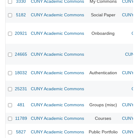
3330
CUNY Academic Commons
My Commons
CUNY Ac
5182
CUNY Academic Commons
Social Paper
CUNY Ac
20921
CUNY Academic Commons
Onboarding
CU
24665
CUNY Academic Commons
CUNY 
18032
CUNY Academic Commons
Authentication
CUNY Ac
25231
CUNY Academic Commons
CU
481
CUNY Academic Commons
Groups (misc)
CUNY Ac
11789
CUNY Academic Commons
Courses
CUNY Ac
5827
CUNY Academic Commons
Public Portfolio
CUNY Ac