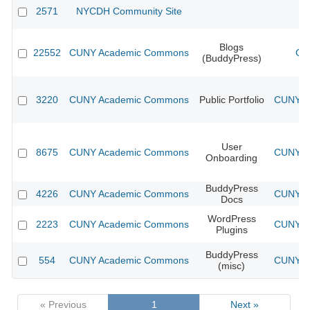
2571
NYCDH Community Site
Blogs
22552
CUNY Academic Commons
CU
(BuddyPress)
3220
CUNY Academic Commons
Public Portfolio
CUNY Ac
User
8675
CUNY Academic Commons
CUNY Ac
Onboarding
BuddyPress
4226
CUNY Academic Commons
CUNY Ac
Docs
WordPress
2223
CUNY Academic Commons
CUNY Ac
Plugins
BuddyPress
554
CUNY Academic Commons
CUNY Ac
(misc)
« Previous
1
Next »