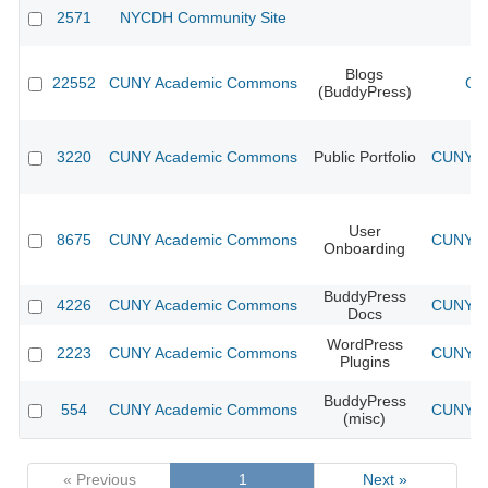
2571
NYCDH Community Site
Blogs
22552
CUNY Academic Commons
CU
(BuddyPress)
3220
CUNY Academic Commons
Public Portfolio
CUNY Ac
User
8675
CUNY Academic Commons
CUNY Ac
Onboarding
BuddyPress
4226
CUNY Academic Commons
CUNY Ac
Docs
WordPress
2223
CUNY Academic Commons
CUNY Ac
Plugins
BuddyPress
554
CUNY Academic Commons
CUNY Ac
(misc)
« Previous
1
Next »