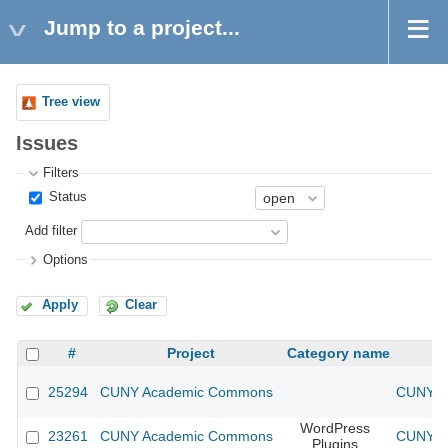
Jump to a project...
Tree view
Issues
Filters
Status
Add filter
Options
Apply
Clear
#
Project
Category name
25294
CUNY Academic Commons
CUNY A
WordPress
23261
CUNY Academic Commons
CUNY A
Plugins