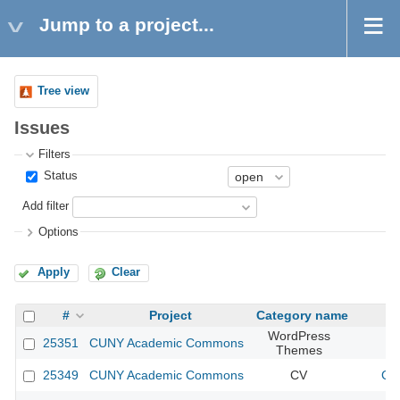
Jump to a project...
Tree view
Issues
Filters
Status
Add filter
Options
Apply
Clear
#
Project
Category name
WordPress
25351
CUNY Academic Commons
Themes
25349
CUNY Academic Commons
CV
CU