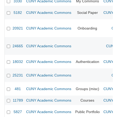
3330
CUNY Academic Commons
My Commons
CUNY Ac
5182
CUNY Academic Commons
Social Paper
CUNY Ac
20921
CUNY Academic Commons
Onboarding
CU
24665
CUNY Academic Commons
CUNY 
18032
CUNY Academic Commons
Authentication
CUNY Ac
25231
CUNY Academic Commons
CU
481
CUNY Academic Commons
Groups (misc)
CUNY Ac
11789
CUNY Academic Commons
Courses
CUNY Ac
5827
CUNY Academic Commons
Public Portfolio
CUNY Ac