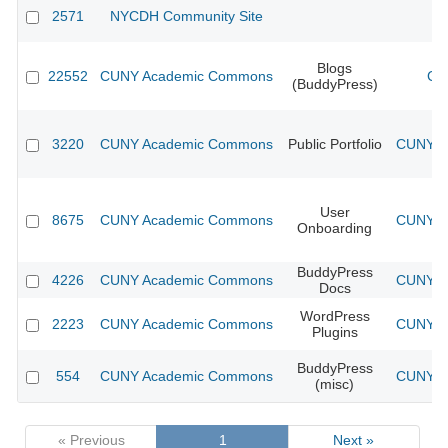
2571
NYCDH Community Site
Blogs
22552
CUNY Academic Commons
CU
(BuddyPress)
3220
CUNY Academic Commons
Public Portfolio
CUNY Ac
User
8675
CUNY Academic Commons
CUNY Ac
Onboarding
BuddyPress
4226
CUNY Academic Commons
CUNY Ac
Docs
WordPress
2223
CUNY Academic Commons
CUNY Ac
Plugins
BuddyPress
554
CUNY Academic Commons
CUNY Ac
(misc)
« Previous
1
Next »