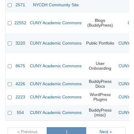
2571
NYCDH Community Site
Blogs
22552
CUNY Academic Commons
CU
(BuddyPress)
3220
CUNY Academic Commons
Public Portfolio
CUNY Ac
User
8675
CUNY Academic Commons
CUNY Ac
Onboarding
BuddyPress
4226
CUNY Academic Commons
CUNY Ac
Docs
WordPress
2223
CUNY Academic Commons
CUNY Ac
Plugins
BuddyPress
554
CUNY Academic Commons
CUNY Ac
(misc)
« Previous
1
Next »