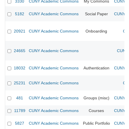
3330
CUNY Academic Commons
My Commons
CUNY Ac
5182
CUNY Academic Commons
Social Paper
CUNY Ac
20921
CUNY Academic Commons
Onboarding
CU
24665
CUNY Academic Commons
CUNY 
18032
CUNY Academic Commons
Authentication
CUNY Ac
25231
CUNY Academic Commons
CU
481
CUNY Academic Commons
Groups (misc)
CUNY Ac
11789
CUNY Academic Commons
Courses
CUNY Ac
5827
CUNY Academic Commons
Public Portfolio
CUNY Ac