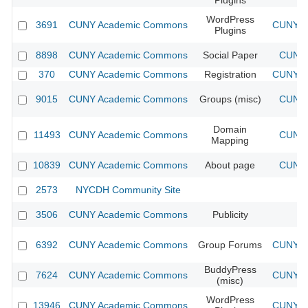
Plugins
WordPress
3691
CUNY Academic Commons
CUNY Ac
Plugins
8898
CUNY Academic Commons
Social Paper
CUNY 
370
CUNY Academic Commons
Registration
CUNY Ac
9015
CUNY Academic Commons
Groups (misc)
CUNY 
Domain
11493
CUNY Academic Commons
CUNY 
Mapping
10839
CUNY Academic Commons
About page
CUNY 
2573
NYCDH Community Site
3506
CUNY Academic Commons
Publicity
CU
6392
CUNY Academic Commons
Group Forums
CUNY Ac
BuddyPress
7624
CUNY Academic Commons
CUNY Ac
(misc)
WordPress
13946
CUNY Academic Commons
CUNY Ac