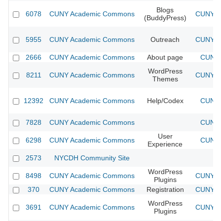
Blogs
6078
CUNY Academic Commons
CUNY Ac
(BuddyPress)
5955
CUNY Academic Commons
Outreach
CUNY Ac
2666
CUNY Academic Commons
About page
CUNY 
WordPress
8211
CUNY Academic Commons
CUNY Ac
Themes
12392
CUNY Academic Commons
Help/Codex
CUNY 
7828
CUNY Academic Commons
CUNY 
User
6298
CUNY Academic Commons
CUNY 
Experience
2573
NYCDH Community Site
WordPress
8498
CUNY Academic Commons
CUNY Ac
Plugins
370
CUNY Academic Commons
Registration
CUNY Ac
WordPress
3691
CUNY Academic Commons
CUNY Ac
Plugins