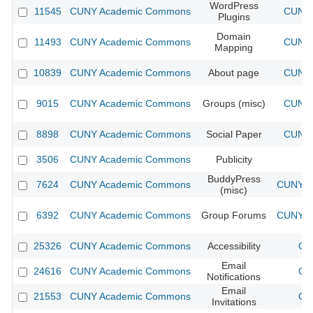
WordPress
11545
CUNY Academic Commons
CUNY 
Plugins
Domain
11493
CUNY Academic Commons
CUNY 
Mapping
10839
CUNY Academic Commons
About page
CUNY 
9015
CUNY Academic Commons
Groups (misc)
CUNY 
8898
CUNY Academic Commons
Social Paper
CUNY 
3506
CUNY Academic Commons
Publicity
CU
BuddyPress
7624
CUNY Academic Commons
CUNY Ac
(misc)
6392
CUNY Academic Commons
Group Forums
CUNY Ac
25326
CUNY Academic Commons
Accessibility
CU
Email
24616
CUNY Academic Commons
CU
Notifications
Email
21553
CUNY Academic Commons
CU
Invitations