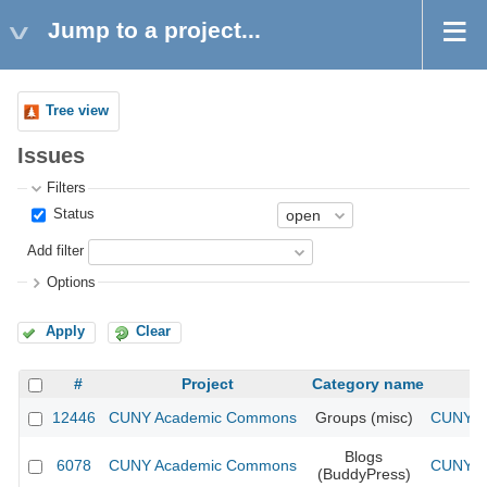
Jump to a project...
Tree view
Issues
Filters
Status
Add filter
Options
Apply
Clear
#
Project
Category name
12446
CUNY Academic Commons
Groups (misc)
CUNY Ac
Blogs
6078
CUNY Academic Commons
CUNY Ac
(BuddyPress)