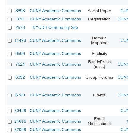
8898
CUNY Academic Commons
Social Paper
CUNY 
370
CUNY Academic Commons
Registration
CUNY Ac
2573
NYCDH Community Site
Domain
11493
CUNY Academic Commons
CUNY 
Mapping
3506
CUNY Academic Commons
Publicity
CU
BuddyPress
7624
CUNY Academic Commons
CUNY Ac
(misc)
6392
CUNY Academic Commons
Group Forums
CUNY Ac
6749
CUNY Academic Commons
Events
CUNY Ac
20439
CUNY Academic Commons
CUNY 
Email
24616
CUNY Academic Commons
CU
Notifications
22089
CUNY Academic Commons
CUNY 