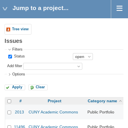
Jump to a project...
Tree view
Issues
Filters
Status
Add filter
Options
Apply
Clear
#
Project
Category name
2013
CUNY Academic Commons
Public Portfolio
CU
11496
CUNY Academic Commons
Public Portfolio