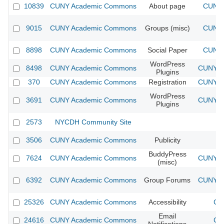
10839
CUNY Academic Commons
About page
CUNY 
9015
CUNY Academic Commons
Groups (misc)
CUNY 
8898
CUNY Academic Commons
Social Paper
CUNY 
WordPress
8498
CUNY Academic Commons
CUNY Ac
Plugins
370
CUNY Academic Commons
Registration
CUNY Ac
WordPress
3691
CUNY Academic Commons
CUNY Ac
Plugins
2573
NYCDH Community Site
3506
CUNY Academic Commons
Publicity
CU
BuddyPress
7624
CUNY Academic Commons
CUNY Ac
(misc)
6392
CUNY Academic Commons
Group Forums
CUNY Ac
25326
CUNY Academic Commons
Accessibility
CU
Email
24616
CUNY Academic Commons
CU