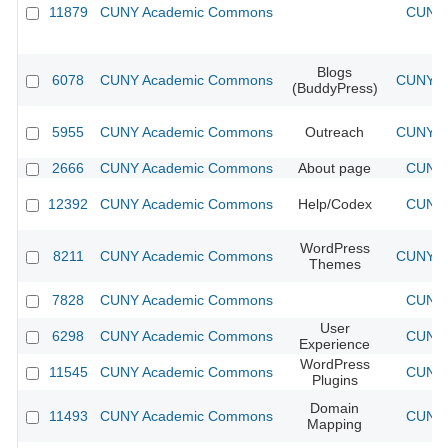
11879
CUNY Academic Commons
CUNY 
Blogs
6078
CUNY Academic Commons
CUNY Ac
(BuddyPress)
5955
CUNY Academic Commons
Outreach
CUNY Ac
2666
CUNY Academic Commons
About page
CUNY 
12392
CUNY Academic Commons
Help/Codex
CUNY 
WordPress
8211
CUNY Academic Commons
CUNY Ac
Themes
7828
CUNY Academic Commons
CUNY 
User
6298
CUNY Academic Commons
CUNY 
Experience
WordPress
11545
CUNY Academic Commons
CUNY 
Plugins
Domain
11493
CUNY Academic Commons
CUNY 
Mapping