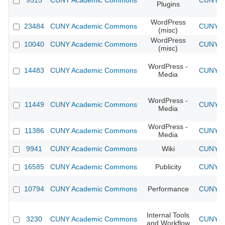
9515
CUNY Academic Commons
CUNY Ac
Plugins
WordPress
23484
CUNY Academic Commons
CUNY Ac
(misc)
WordPress
10040
CUNY Academic Commons
CUNY Ac
(misc)
WordPress -
14483
CUNY Academic Commons
CUNY Ac
Media
WordPress -
11449
CUNY Academic Commons
CUNY Ac
Media
WordPress -
11386
CUNY Academic Commons
CUNY Ac
Media
9941
CUNY Academic Commons
Wiki
CUNY Ac
16585
CUNY Academic Commons
Publicity
CUNY Ac
10794
CUNY Academic Commons
Performance
CUNY Ac
Internal Tools
3230
CUNY Academic Commons
CUNY Ac
and Workflow