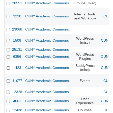
20551
CUNY Academic Commons
Groups (misc)
CU
Internal Tools
3230
CUNY Academic Commons
CUNY 
and Workflow
23068
CUNY Academic Commons
WordPress
1508
CUNY Academic Commons
CUNY A
(misc)
25131
CUNY Academic Commons
WordPress
6356
CUNY Academic Commons
CUNY A
Plugins
BuddyPress
1423
CUNY Academic Commons
CUNY A
(misc)
11077
CUNY Academic Commons
Events
CUNY 
12328
CUNY Academic Commons
CUNY 
User
4661
CUNY Academic Commons
CUNY A
Experience
12438
CUNY Academic Commons
Courses
CUNY 