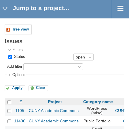
Jump to a project...
Tree view
Issues
Filters
Status
Add filter
Options
Apply
Clear
#
Project
Category name
WordPress
1105
CUNY Academic Commons
CUNY A
(misc)
11496
CUNY Academic Commons
Public Portfolio
CU