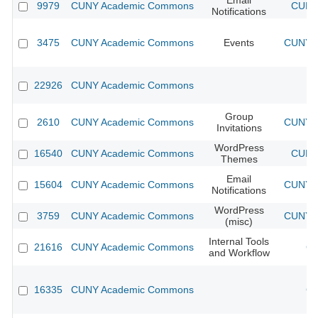
Email
9979
CUNY Academic Commons
CUNY 
Notifications
3475
CUNY Academic Commons
Events
CUNY A
22926
CUNY Academic Commons
Group
2610
CUNY Academic Commons
CUNY A
Invitations
WordPress
16540
CUNY Academic Commons
CUNY 
Themes
Email
15604
CUNY Academic Commons
CUNY A
Notifications
WordPress
3759
CUNY Academic Commons
CUNY A
(misc)
Internal Tools
21616
CUNY Academic Commons
CU
and Workflow
16335
CUNY Academic Commons
CU