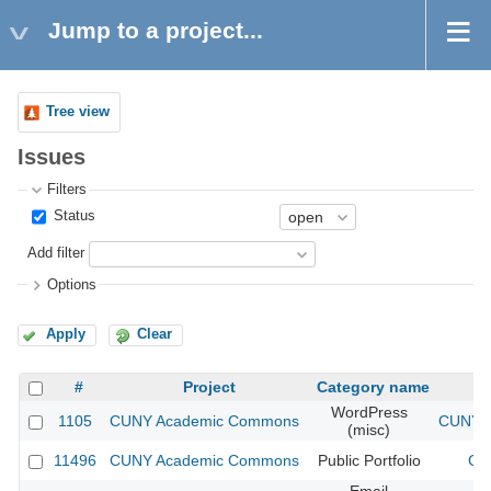
Jump to a project...
Tree view
Issues
Filters
Status
Add filter
Options
Apply
Clear
#
Project
Category name
WordPress
1105
CUNY Academic Commons
CUNY A
(misc)
11496
CUNY Academic Commons
Public Portfolio
CU