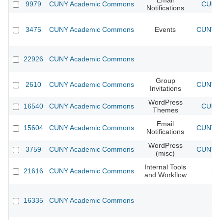
Email
9979
CUNY Academic Commons
CUNY 
Notifications
3475
CUNY Academic Commons
Events
CUNY A
22926
CUNY Academic Commons
Group
2610
CUNY Academic Commons
CUNY A
Invitations
WordPress
16540
CUNY Academic Commons
CUNY 
Themes
Email
15604
CUNY Academic Commons
CUNY A
Notifications
WordPress
3759
CUNY Academic Commons
CUNY A
(misc)
Internal Tools
21616
CUNY Academic Commons
CU
and Workflow
16335
CUNY Academic Commons
CU