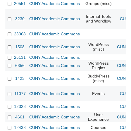
20551
CUNY Academic Commons
Groups (misc)
CU
Internal Tools
3230
CUNY Academic Commons
CUNY 
and Workflow
23068
CUNY Academic Commons
WordPress
1508
CUNY Academic Commons
CUNY A
(misc)
25131
CUNY Academic Commons
WordPress
6356
CUNY Academic Commons
CUNY A
Plugins
BuddyPress
1423
CUNY Academic Commons
CUNY A
(misc)
11077
CUNY Academic Commons
Events
CUNY 
12328
CUNY Academic Commons
CUNY 
User
4661
CUNY Academic Commons
CUNY A
Experience
12438
CUNY Academic Commons
Courses
CUNY 