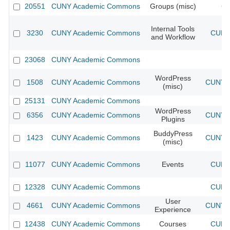
20551
CUNY Academic Commons
Groups (misc)
CU
Internal Tools
3230
CUNY Academic Commons
CUNY 
and Workflow
23068
CUNY Academic Commons
WordPress
1508
CUNY Academic Commons
CUNY A
(misc)
25131
CUNY Academic Commons
WordPress
6356
CUNY Academic Commons
CUNY A
Plugins
BuddyPress
1423
CUNY Academic Commons
CUNY A
(misc)
11077
CUNY Academic Commons
Events
CUNY 
12328
CUNY Academic Commons
CUNY 
User
4661
CUNY Academic Commons
CUNY A
Experience
12438
CUNY Academic Commons
Courses
CUNY 