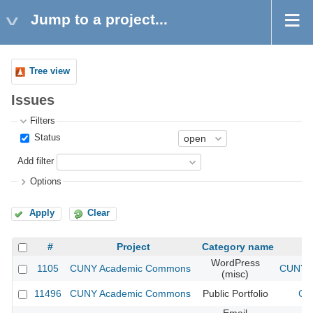
Jump to a project...
Tree view
Issues
Filters
Status
Add filter
Options
Apply
Clear
#
Project
Category name
WordPress
1105
CUNY Academic Commons
CUNY A
(misc)
11496
CUNY Academic Commons
Public Portfolio
CU