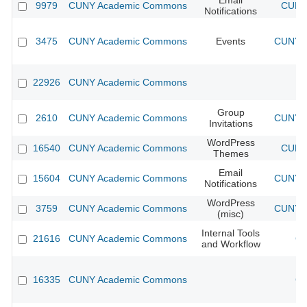
Email
9979
CUNY Academic Commons
CUNY 
Notifications
3475
CUNY Academic Commons
Events
CUNY A
22926
CUNY Academic Commons
Group
2610
CUNY Academic Commons
CUNY A
Invitations
WordPress
16540
CUNY Academic Commons
CUNY 
Themes
Email
15604
CUNY Academic Commons
CUNY A
Notifications
WordPress
3759
CUNY Academic Commons
CUNY A
(misc)
Internal Tools
21616
CUNY Academic Commons
CU
and Workflow
16335
CUNY Academic Commons
CU