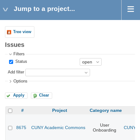
Jump to a project...
Tree view
Issues
Filters
Status
Add filter
Options
Apply
Clear
#
Project
Category name
User
8675
CUNY Academic Commons
CUNY Ac
Onboarding