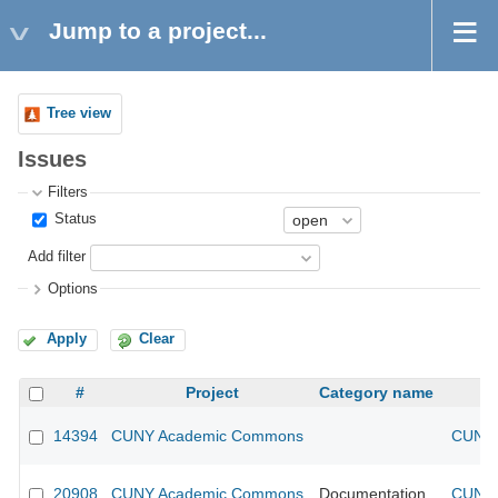
Jump to a project...
Tree view
Issues
Filters
Status
Add filter
Options
Apply
Clear
#
Project
Category name
14394
CUNY Academic Commons
CUNY 
20908
CUNY Academic Commons
Documentation
CUNY 